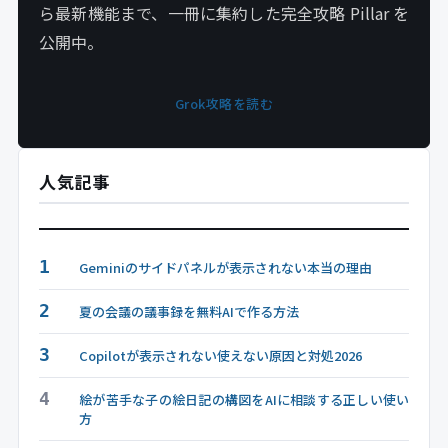
ら最新機能まで、一冊に集約した完全攻略 Pillar を
公開中。
Grok攻略を読む
人気記事
1
Geminiのサイドパネルが表示されない本当の理由
2
夏の会議の議事録を無料AIで作る方法
3
Copilotが表示されない使えない原因と対処2026
4
絵が苦手な子の絵日記の構図をAIに相談する正しい使い
方