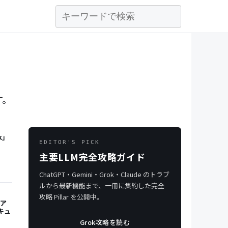
す。
k」
EDITOR'S PICK
主要LLM完全攻略ガイド
ChatGPT・Gemini・Grok・Claude のトラブ
ルから最新機能まで、一冊に集約した完全
攻略 Pillar を公開中。
でア
キュ
Grok攻略を読む