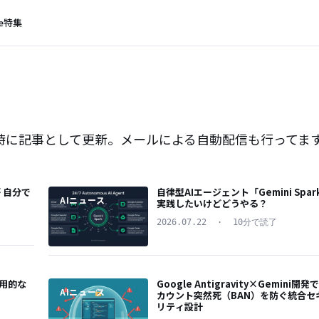
e
特集
 5 時に記事として更新。メールによる自動配信も行ってま
が 自分で
自律型AIエージェント「Gemini Spar
AIニュース
実践したいけどどうやる？
2026.07.22
·
10分で読了
実用的な
Google Antigravity×Gemini開発
AIニュース
カウント突然死（BAN）を防ぐ統合セ
リティ設計