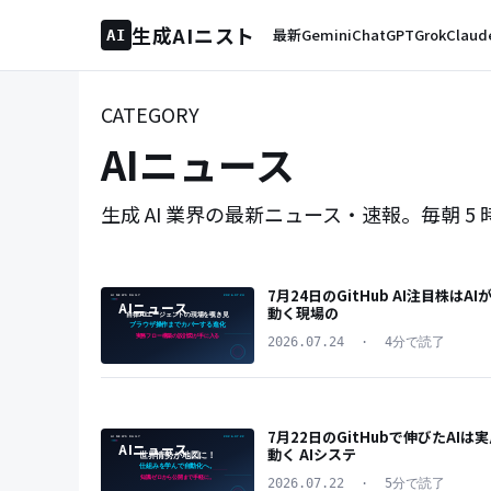
生成AIニスト
最新
Gemini
ChatGPT
Grok
Claud
AI
CATEGORY
AIニュース
生成 AI 業界の最新ニュース・速報。毎朝
7月24日のGitHub AI注目株はAI
AIニュース
動く現場の
2026.07.24
·
4分で読了
7月22日のGitHubで伸びたAIは
AIニュース
動く AIシステ
2026.07.22
·
5分で読了