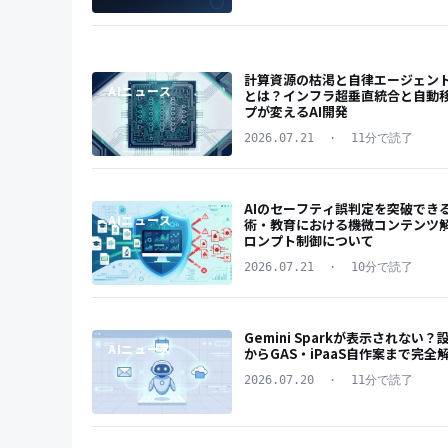
計算資源の枯渇と自律エージェン
AIニュース
とは？インフラ超垂直統合と自動
プが変えるAI開発
2026.07.21
·
11分で読了
AIのセーフティ誤判定を突破でき
AIニュース
術・教育における機微コンテンツ
ロンプト制御について
2026.07.21
·
10分で読了
Gemini Sparkが表示されない
AIニュース
からGAS・iPaaS自作案まで完全
2026.07.20
·
11分で読了