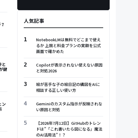
人気記事
 7
1
NotebookLMは無料でどこまで使え
るか 上限と料金プランの実額を公式
画面で確かめた
計と
2
Copilotが表示されない使えない原因
Mが鍵
と対処2026
3
絵が苦手な子の絵日記の構図をAIに
相談する正しい使い方
4
Geminiのカスタム指示が反映されな
ェン
術
い原因と対処
5
【2026年7月12日】GitHubのトレン
ドは”「これ書いたら図になる」魔法
のAI活用法”！？