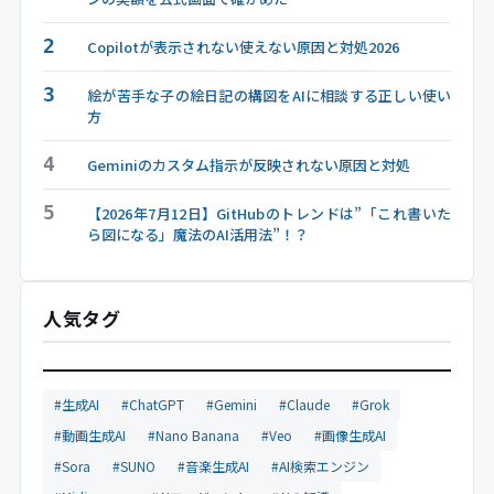
2
Copilotが表示されない使えない原因と対処2026
3
絵が苦手な子の絵日記の構図をAIに相談する正しい使い
方
4
Geminiのカスタム指示が反映されない原因と対処
5
【2026年7月12日】GitHubのトレンドは”「これ書いた
ら図になる」魔法のAI活用法”！？
人気タグ
#生成AI
#ChatGPT
#Gemini
#Claude
#Grok
#動画生成AI
#Nano Banana
#Veo
#画像生成AI
#Sora
#SUNO
#音楽生成AI
#AI検索エンジン