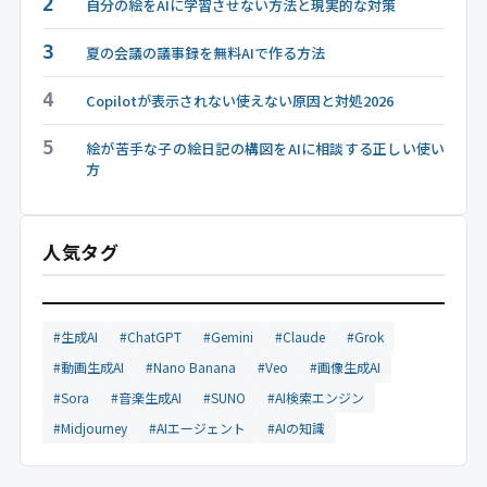
2
自分の絵をAIに学習させない方法と現実的な対策
3
夏の会議の議事録を無料AIで作る方法
4
Copilotが表示されない使えない原因と対処2026
5
絵が苦手な子の絵日記の構図をAIに相談する正しい使い
方
人気タグ
#生成AI
#ChatGPT
#Gemini
#Claude
#Grok
#動画生成AI
#Nano Banana
#Veo
#画像生成AI
#Sora
#音楽生成AI
#SUNO
#AI検索エンジン
#Midjourney
#AIエージェント
#AIの知識