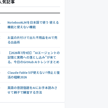
人気記事
1
NotebookLMを日本語で使う 使える
機能と使えない機能
2
お盆の片付けで出た不用品をAIで売
る出品術
3
【2026年7月9日】”AIエージェントの
記憶と実務への落とし込み”が来て
る。今日のGitHub AIトレンドまとめ
4
Claude Fable 5が使えない?停止と復
活の経緯2026
5
英語の音読宿題をAIにお手本読みさ
せて親子で練習する方法