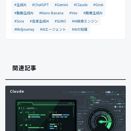
#生成AI
#ChatGPT
#Gemini
#Claude
#Grok
#動画生成AI
#Nano Banana
#Veo
#画像生成AI
#Sora
#音楽生成AI
#SUNO
#AI検索エンジン
#Midjourney
#AIエージェント
#AIの知識
関連記事
Claude