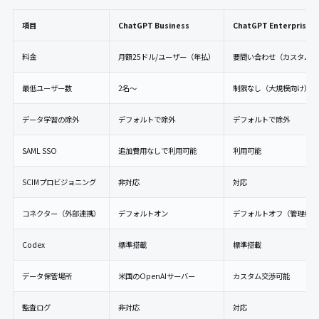
項目
ChatGPT Business
ChatGPT Enterprise
料金
月額25ドル/ユーザー（年払）
要問い合わせ（カスタム）
最低ユーザー数
2名〜
制限なし（大規模向け）
データ学習の除外
デフォルトで除外
デフォルトで除外
SAML SSO
追加費用なしで利用可能
利用可能
SCIMプロビジョニング
非対応
対応
コネクター（外部連携）
デフォルトオン
デフォルトオフ（管理者設
Codex
標準搭載
標準搭載
データ保管場所
米国のOpenAIサーバー
カスタム交渉可能
監査ログ
非対応
対応