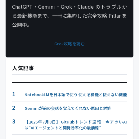
ChatGPT・Gemini・Grok・Claude のトラブルか
ら最新機能まで、一冊に集約した完全攻略 Pillar を
公開中。
Grok攻略を読む
人気記事
1
NotebookLMを日本語で使う 使える機能と使えない機能
2
Geminiが前の会話を覚えてくれない原因と対処
3
【2026年7月8日】GitHubトレンド速報：今アツいAI
は”AIエージェントと開発効率化の最前線”