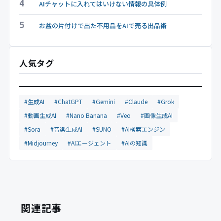
4
AIチャットに入れてはいけない情報の具体例
5
お盆の片付けで出た不用品をAIで売る出品術
人気タグ
#生成AI
#ChatGPT
#Gemini
#Claude
#Grok
#動画生成AI
#Nano Banana
#Veo
#画像生成AI
#Sora
#音楽生成AI
#SUNO
#AI検索エンジン
#Midjourney
#AIエージェント
#AIの知識
関連記事