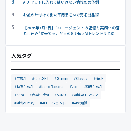
3
AIチャットに入れてはいけない情報の具体例
4
お盆の片付けで出た不用品をAIで売る出品術
5
【2026年7月9日】”AIエージェントの記憶と実務への落
とし込み”が来てる。今日のGitHub AIトレンドまとめ
人気タグ
#生成AI
#ChatGPT
#Gemini
#Claude
#Grok
#動画生成AI
#Nano Banana
#Veo
#画像生成AI
#Sora
#音楽生成AI
#SUNO
#AI検索エンジン
#Midjourney
#AIエージェント
#AIの知識