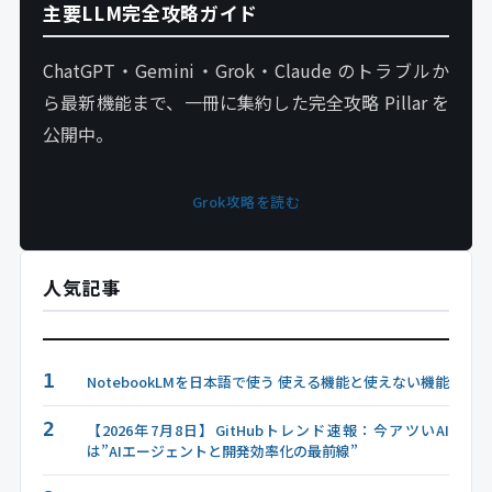
主要LLM完全攻略ガイド
ChatGPT・Gemini・Grok・Claude のトラブルか
ら最新機能まで、一冊に集約した完全攻略 Pillar を
公開中。
Grok攻略を読む
人気記事
1
NotebookLMを日本語で使う 使える機能と使えない機能
2
【2026年7月8日】GitHubトレンド速報：今アツいAI
は”AIエージェントと開発効率化の最前線”