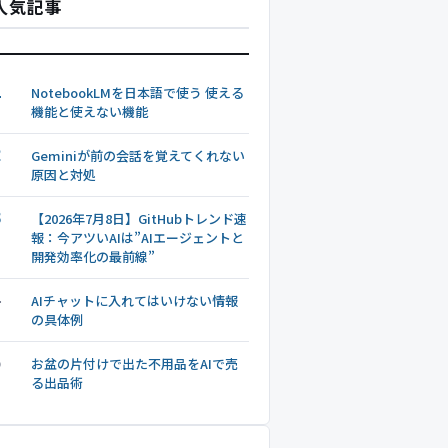
人気記事
1
NotebookLMを日本語で使う 使える
機能と使えない機能
2
Geminiが前の会話を覚えてくれない
原因と対処
3
【2026年7月8日】GitHubトレンド速
報：今アツいAIは”AIエージェントと
開発効率化の最前線”
4
AIチャットに入れてはいけない情報
の具体例
5
お盆の片付けで出た不用品をAIで売
る出品術