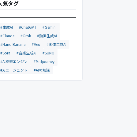
人気タグ
#生成AI
#ChatGPT
#Gemini
#Claude
#Grok
#動画生成AI
#Nano Banana
#Veo
#画像生成AI
#Sora
#音楽生成AI
#SUNO
#AI検索エンジン
#Midjourney
#AIエージェント
#AIの知識