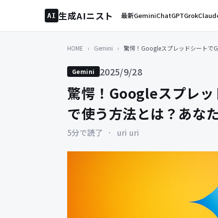
生成AIニスト
最新
Gemini
ChatGPT
Grok
Claud
AI
HOME
›
Gemini
›
驚愕！GoogleスプレッドシートでG
2025/9/28
Gemini
驚愕！Googleスプレッ
で使う方法とは？あなた
5分で読了
·
uri uri