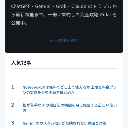
ChatGPT・Gemini・Grok・Claude のトラブルか
ら最新機能まで、一冊に集約した完全攻略 Pillar を
公開中。
Grok攻略を読む
人気記事
1
NotebookLMは無料でどこまで使えるか 上限と料金プラ
ンの実額を公式画面で確かめた
2
絵が苦手な子の絵日記の構図をAIに相談する正しい使い
方
3
Geminiのカスタム指示が反映されない原因と対処