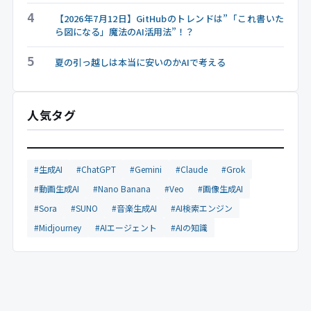
4
【2026年7月12日】GitHubのトレンドは”「これ書いた
ら図になる」魔法のAI活用法”！？
5
夏の引っ越しは本当に安いのかAIで考える
人気タグ
#生成AI
#ChatGPT
#Gemini
#Claude
#Grok
#動画生成AI
#Nano Banana
#Veo
#画像生成AI
#Sora
#SUNO
#音楽生成AI
#AI検索エンジン
#Midjourney
#AIエージェント
#AIの知識