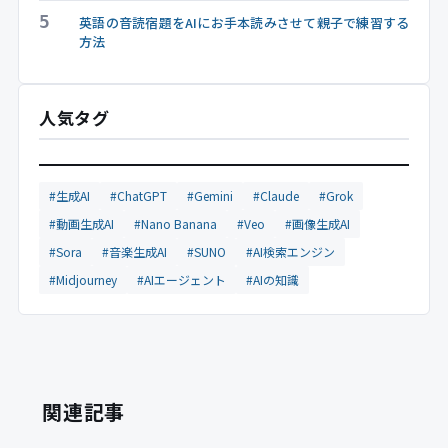
5
英語の音読宿題をAIにお手本読みさせて親子で練習する
方法
人気タグ
#生成AI
#ChatGPT
#Gemini
#Claude
#Grok
#動画生成AI
#Nano Banana
#Veo
#画像生成AI
#Sora
#音楽生成AI
#SUNO
#AI検索エンジン
#Midjourney
#AIエージェント
#AIの知識
関連記事