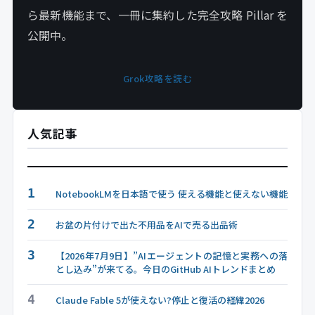
ら最新機能まで、一冊に集約した完全攻略 Pillar を
公開中。
Grok攻略を読む
人気記事
1
NotebookLMを日本語で使う 使える機能と使えない機能
2
お盆の片付けで出た不用品をAIで売る出品術
3
【2026年7月9日】”AIエージェントの記憶と実務への落
とし込み”が来てる。今日のGitHub AIトレンドまとめ
4
Claude Fable 5が使えない?停止と復活の経緯2026