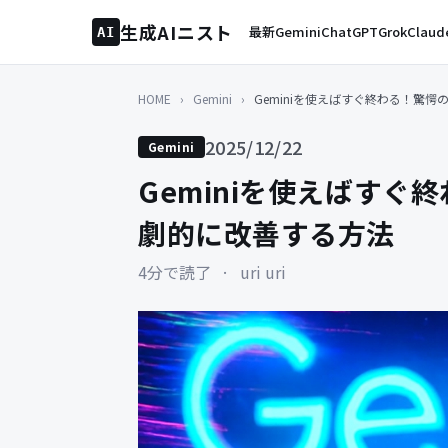
生成AIニスト
最新
Gemini
ChatGPT
Grok
Claud
AI
HOME
›
Gemini
›
Geminiを使えばすぐ終わる！驚
2025/12/22
Gemini
Geminiを使えばす
劇的に改善する方法
4分で読了
·
uri uri