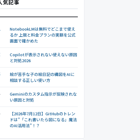
人気記事
1
NotebookLMは無料でどこまで使え
るか 上限と料金プランの実額を公式
画面で確かめた
2
Copilotが表示されない使えない原因
と対処2026
3
絵が苦手な子の絵日記の構図をAIに
相談する正しい使い方
4
Geminiのカスタム指示が反映されな
い原因と対処
5
【2026年7月12日】GitHubのトレン
ドは”「これ書いたら図になる」魔法
のAI活用法”！？