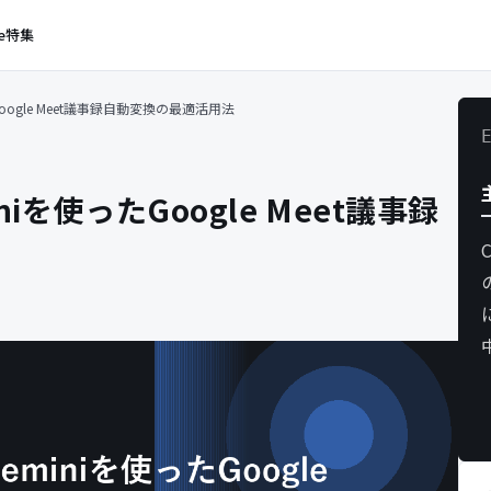
e
特集
oogle Meet議事録自動変換の最適活用法
iを使ったGoogle Meet議事録