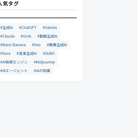
人気タグ
#生成AI
#ChatGPT
#Gemini
#Claude
#Grok
#動画生成AI
#Nano Banana
#Veo
#画像生成AI
#Sora
#音楽生成AI
#SUNO
#AI検索エンジン
#Midjourney
#AIエージェント
#AIの知識