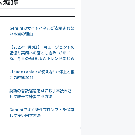
人気記事
1
Geminiのサイドパネルが表示されな
い本当の理由
2
【2026年7月9日】”AIエージェントの
記憶と実務への落とし込み”が来て
る。今日のGitHub AIトレンドまとめ
3
Claude Fable 5が使えない?停止と復
活の経緯2026
4
英語の音読宿題をAIにお手本読みさ
せて親子で練習する方法
5
Geminiでよく使うプロンプトを保存
して使い回す方法