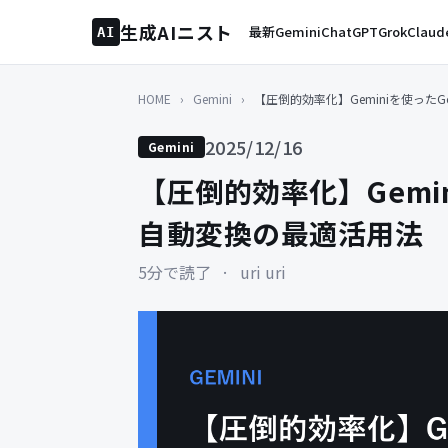
生成AIニスト
最新
Gemini
ChatGPT
Grok
Claud
AI
HOME
›
Gemini
›
【圧倒的効率化】Geminiを使ったG
2025/12/16
Gemini
【圧倒的効率化】Gemin
自動変換の最適活用法
5分で読了
·
uri uri