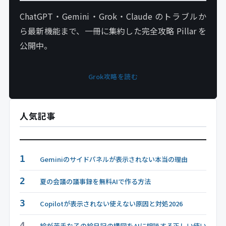
ChatGPT・Gemini・Grok・Claude のトラブルか
ら最新機能まで、一冊に集約した完全攻略 Pillar を
公開中。
Grok攻略を読む
人気記事
1
Geminiのサイドパネルが表示されない本当の理由
2
夏の会議の議事録を無料AIで作る方法
3
Copilotが表示されない使えない原因と対処2026
4
絵が苦手な子の絵日記の構図をAIに相談する正しい使い