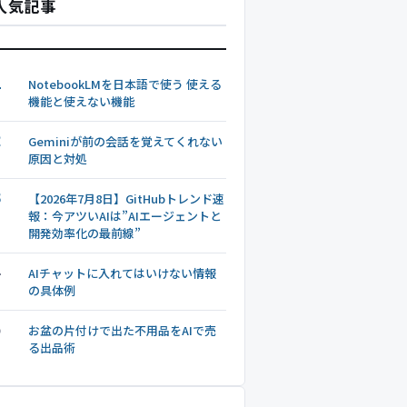
人気記事
1
NotebookLMを日本語で使う 使える
機能と使えない機能
2
Geminiが前の会話を覚えてくれない
原因と対処
3
【2026年7月8日】GitHubトレンド速
報：今アツいAIは”AIエージェントと
開発効率化の最前線”
4
AIチャットに入れてはいけない情報
の具体例
5
お盆の片付けで出た不用品をAIで売
る出品術