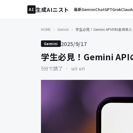
生成AIニスト
最新
Gemini
ChatGPT
Grok
Claud
AI
HOME
›
Gemini
›
学生必見！Gemini APIの料金体
2025/9/17
Gemini
学生必見！Gemini 
5分で読了
·
uri uri