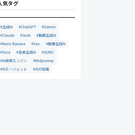
人気タグ
#生成AI
#ChatGPT
#Gemini
#Claude
#Grok
#動画生成AI
#Nano Banana
#Veo
#画像生成AI
#Sora
#音楽生成AI
#SUNO
#AI検索エンジン
#Midjourney
#AIエージェント
#AIの知識