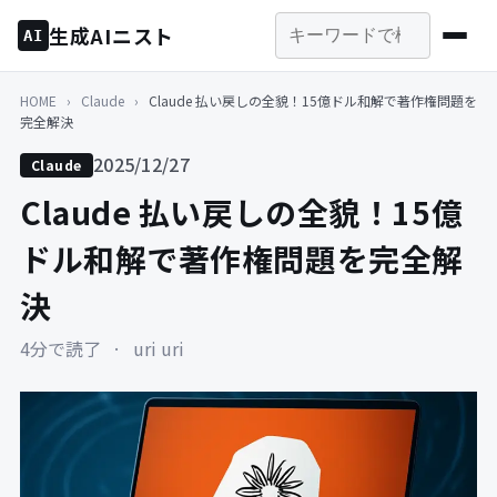
生成AIニスト
AI
HOME
›
Claude
›
Claude 払い戻しの全貌！15億ドル和解で著作権問題を
完全解決
2025/12/27
Claude
Claude 払い戻しの全貌！15億
ドル和解で著作権問題を完全解
決
4分で読了
·
uri uri