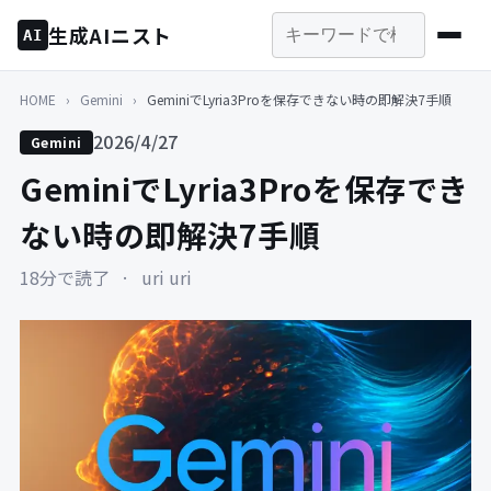
生成AIニスト
AI
HOME
›
Gemini
›
GeminiでLyria3Proを保存できない時の即解決7手順
2026/4/27
Gemini
GeminiでLyria3Proを保存でき
ない時の即解決7手順
18分で読了
·
uri uri