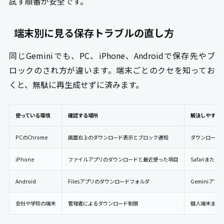
試す順番が安全です。
端末別に見る保存トラブルの直し方
同じGeminiでも、PC、iPhone、Androidで保存先やブ
ロックのされ方が違います。端末ごとのクセを知ってお
くと、無駄に再生成せずに済みます。
使っている環境
確認する場所
解決しやすい
PCのChrome
画面右上のダウンロード表示とブロック通知
ダウンロード
iPhone
ファイルアプリのダウンロードと最近使った項目
Safariまた
Android
Filesアプリのダウンロードフォルダ
Geminiア
会社や学校の端末
管理者によるダウンロード制限
個人端末また