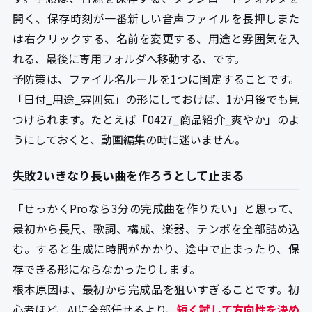
開く、保存時刻が一番新しい音声ファイルを長押しまた
は右クリックする、名前を変更する、用途と雰囲気を入
れる、最後に専用フォルダへ移動する、です。
予防策は、ファイル名ルールを1つに固定することです。
「日付_用途_雰囲気」の形にしておけば、1か月後でも見
つけられます。たとえば「0427_商品紹介_爽やか」のよ
うにしておくと、動画編集の時に迷いません。
失敗2いきなり長い曲を作ろうとして止まる
「せっかくProなら3分の完成曲を作りたい」と思って、
最初から長尺、歌詞、構成、楽器、テンポを全部詰め込
む。すると生成に時間がかかり、途中で止まったり、保
存できる形にならなかったりします。
根本原因は、最初から完成品を狙いすぎることです。初
心者ほど、AIに全部任せるより、
短く試して方向性を決め