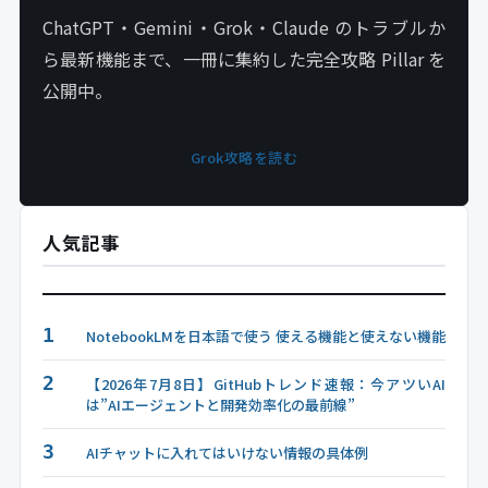
ChatGPT・Gemini・Grok・Claude のトラブルか
ら最新機能まで、一冊に集約した完全攻略 Pillar を
公開中。
Grok攻略を読む
人気記事
1
NotebookLMを日本語で使う 使える機能と使えない機能
2
【2026年7月8日】GitHubトレンド速報：今アツいAI
は”AIエージェントと開発効率化の最前線”
3
AIチャットに入れてはいけない情報の具体例