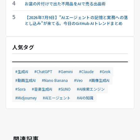
4
お盆の片付けで出た不用品をAIで売る出品術
5
【2026年7月9日】”AIエージェントの記憶と実務への落
とし込み”が来てる。今日のGitHub AIトレンドまとめ
人気タグ
#生成AI
#ChatGPT
#Gemini
#Claude
#Grok
#動画生成AI
#Nano Banana
#Veo
#画像生成AI
#Sora
#音楽生成AI
#SUNO
#AI検索エンジン
#Midjourney
#AIエージェント
#AIの知識
関連記事