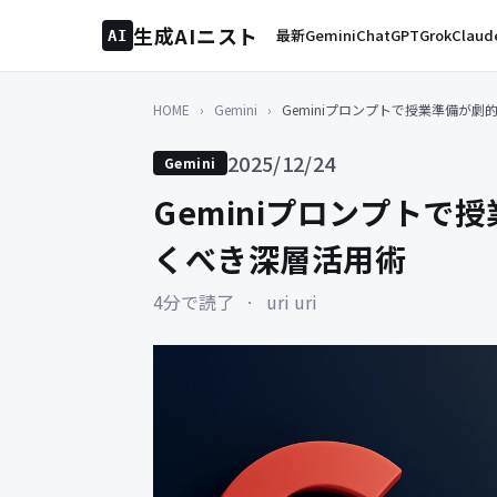
生成AIニスト
最新
Gemini
ChatGPT
Grok
Claud
AI
HOME
›
Gemini
›
Geminiプロンプトで授業準備が
2025/12/24
Gemini
Geminiプロンプト
くべき深層活用術
4分で読了
·
uri uri