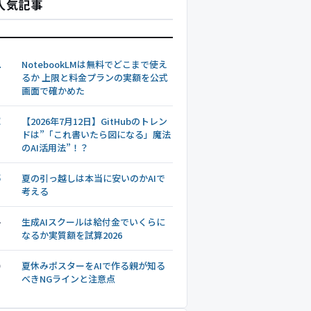
人気記事
1
NotebookLMは無料でどこまで使え
るか 上限と料金プランの実額を公式
画面で確かめた
2
【2026年7月12日】GitHubのトレン
ドは”「これ書いたら図になる」魔法
のAI活用法”！？
3
夏の引っ越しは本当に安いのかAIで
考える
4
生成AIスクールは給付金でいくらに
なるか実質額を試算2026
5
夏休みポスターをAIで作る親が知る
べきNGラインと注意点