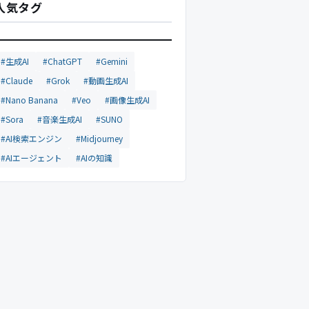
人気タグ
#生成AI
#ChatGPT
#Gemini
#Claude
#Grok
#動画生成AI
#Nano Banana
#Veo
#画像生成AI
#Sora
#音楽生成AI
#SUNO
#AI検索エンジン
#Midjourney
#AIエージェント
#AIの知識