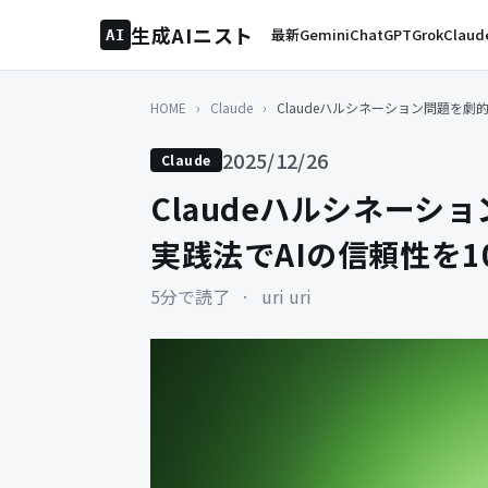
生成AIニスト
最新
Gemini
ChatGPT
Grok
Claud
AI
HOME
›
Claude
›
Claudeハルシネーション問題を劇
2025/12/26
Claude
Claudeハルシネー
実践法でAIの信頼性を1
5分で読了
·
uri uri