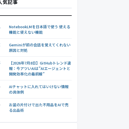
人気記事
1
NotebookLMを日本語で使う 使える
機能と使えない機能
2
Geminiが前の会話を覚えてくれない
原因と対処
3
【2026年7月8日】GitHubトレンド速
報：今アツいAIは”AIエージェントと
開発効率化の最前線”
4
AIチャットに入れてはいけない情報
の具体例
5
お盆の片付けで出た不用品をAIで売
る出品術