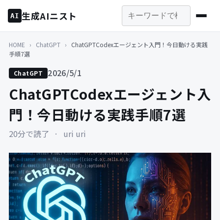
生成AIニスト
AI
HOME
›
ChatGPT
›
ChatGPTCodexエージェント入門！今日動ける実践
手順7選
2026/5/1
ChatGPT
ChatGPTCodexエージェント入
門！今日動ける実践手順7選
20分で読了
·
uri uri