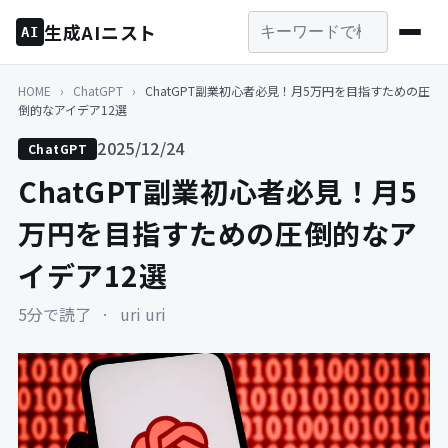
生成AIニスト
AI
HOME
›
ChatGPT
›
ChatGPT副業初心者必見！月5万円を目指すための圧
倒的なアイデア12選
2025/12/24
ChatGPT
ChatGPT副業初心者必見！月5
万円を目指すための圧倒的なア
イデア12選
5分で読了
·
uri uri