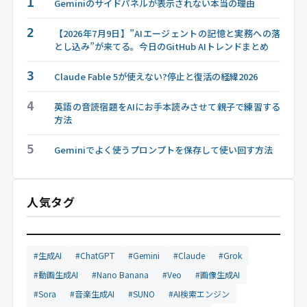
1
Geminiのサイドパネルが表示されない本当の理由
2
【2026年7月9日】”AIエージェントの記憶と実務への落
とし込み”が来てる。今日のGitHub AIトレンドまとめ
3
Claude Fable 5が使えない?停止と復活の経緯2026
4
英語の音読宿題をAIにお手本読みさせて親子で練習する
方法
5
Geminiでよく使うプロンプトを保存して使い回す方法
人気タグ
#生成AI
#ChatGPT
#Gemini
#Claude
#Grok
#動画生成AI
#Nano Banana
#Veo
#画像生成AI
#Sora
#音楽生成AI
#SUNO
#AI検索エンジン