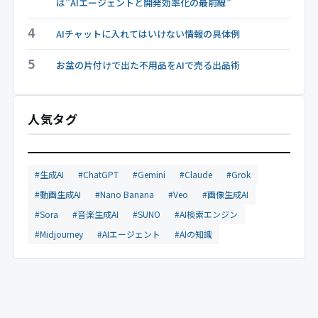
は”AIエージェントと開発効率化の最前線”
4
AIチャットに入れてはいけない情報の具体例
5
お盆の片付けで出た不用品をAIで売る出品術
人気タグ
#生成AI
#ChatGPT
#Gemini
#Claude
#Grok
#動画生成AI
#Nano Banana
#Veo
#画像生成AI
#Sora
#音楽生成AI
#SUNO
#AI検索エンジン
#Midjourney
#AIエージェント
#AIの知識