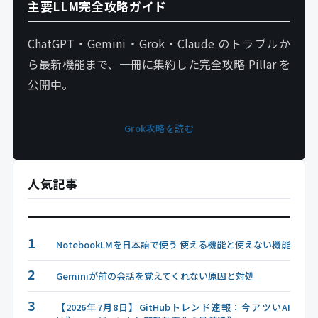
主要LLM完全攻略ガイド
ChatGPT・Gemini・Grok・Claude のトラブルか
ら最新機能まで、一冊に集約した完全攻略 Pillar を
公開中。
Grok攻略を読む
人気記事
1
NotebookLMを日本語で使う 使える機能と使えない機能
2
Geminiが前の会話を覚えてくれない原因と対処
3
【2026年7月8日】GitHubトレンド速報：今アツいAI