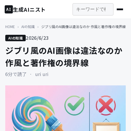
生成AIニスト
AI
HOME
›
AIの知識
›
ジブリ風のAI画像は違法なのか 作風と著作権の境界線
2026/6/23
AIの知識
ジブリ風のAI画像は違法なのか
作風と著作権の境界線
6分で読了
·
uri uri