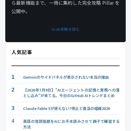
ら最新機能まで、一冊に集約した完全攻略 Pillar を
公開中。
Grok攻略を読む
人気記事
1
Geminiのサイドパネルが表示されない本当の理由
2
【2026年7月9日】”AIエージェントの記憶と実務への落
とし込み”が来てる。今日のGitHub AIトレンドまとめ
3
Claude Fable 5が使えない?停止と復活の経緯2026
4
英語の音読宿題をAIにお手本読みさせて親子で練習する
方法