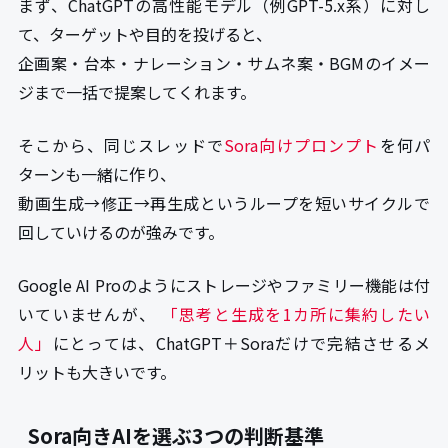
まず、ChatGPTの高性能モデル（例GPT-5.x系）に対し
て、ターゲットや目的を投げると、
企画案・台本・ナレーション・サムネ案・BGMのイメー
ジまで一括で提案してくれます。
そこから、同じスレッドで
Sora向けプロンプト
を何パ
ターンも一緒に作り、
動画生成→修正→再生成というループを短いサイクルで
回していけるのが強みです。
Google AI Proのようにストレージやファミリー機能は付
いていませんが、
「思考と生成を1カ所に集約したい
人」
にとっては、ChatGPT＋Soraだけで完結させるメ
リットも大きいです。
Sora向きAIを選ぶ3つの判断基準