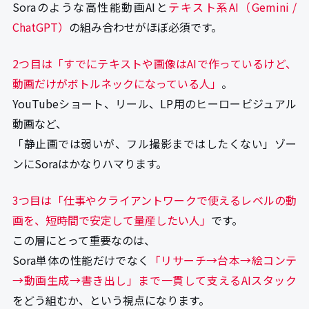
Soraのような高性能動画AIと
テキスト系AI（Gemini /
ChatGPT）
の組み合わせがほぼ必須です。
2つ目は「すでにテキストや画像はAIで作っているけど、
動画だけがボトルネックになっている人」
。
YouTubeショート、リール、LP用のヒーロービジュアル
動画など、
「静止画では弱いが、フル撮影まではしたくない」ゾー
ンにSoraはかなりハマります。
3つ目は「仕事やクライアントワークで使えるレベルの動
画を、短時間で安定して量産したい人」
です。
この層にとって重要なのは、
Sora単体の性能だけでなく
「リサーチ→台本→絵コンテ
→動画生成→書き出し」まで一貫して支えるAIスタック
をどう組むか、という視点になります。