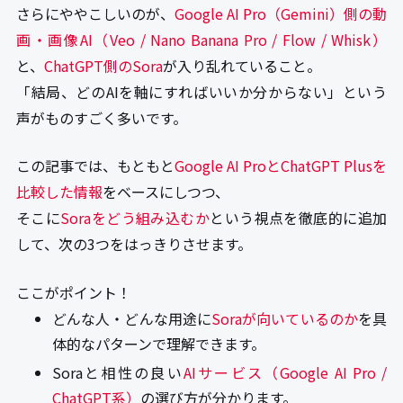
さらにややこしいのが、
Google AI Pro（Gemini）側の動
画・画像AI（Veo / Nano Banana Pro / Flow / Whisk）
と、
ChatGPT側のSora
が入り乱れていること。
「結局、どのAIを軸にすればいいか分からない」という
声がものすごく多いです。
この記事では、もともと
Google AI ProとChatGPT Plusを
比較した情報
をベースにしつつ、
そこに
Soraをどう組み込むか
という視点を徹底的に追加
して、次の3つをはっきりさせます。
ここがポイント！
どんな人・どんな用途に
Soraが向いているのか
を具
体的なパターンで理解できます。
Soraと相性の良い
AIサービス（Google AI Pro /
ChatGPT系）
の選び方が分かります。