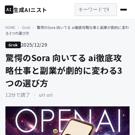
生成AIニスト
AI
HOME
›
Grok
›
驚愕のSora 向いてる ai徹底攻略仕事と副業が劇的に変わ
る3つの選び方
2025/12/29
Grok
驚愕のSora 向いてる ai徹底攻
略仕事と副業が劇的に変わる3
つの選び方
12分で読了
·
uri uri