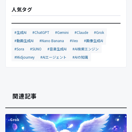
人気タグ
#生成AI
#ChatGPT
#Gemini
#Claude
#Grok
#動画生成AI
#Nano Banana
#Veo
#画像生成AI
#Sora
#SUNO
#音楽生成AI
#AI検索エンジン
#Midjourney
#AIエージェント
#AIの知識
関連記事
Grok