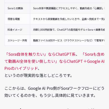
Soraとの関係
Sora本体や関連機能にアクセスしやすく、動画生成の「心臓部」を
得意な場面
テキストから直接動画を生成したいときや、企画〜完成まで一気通貫
料金イメージ
月額3,000円前後で、ChatGPTの高性能モデル＋Sora＋画像生成
ストレージ・共有
動画ファイルは別サービス（クラウドストレージなど）で管理する前
「Sora自体を触りたい」ならChatGPT系
、
「Soraも含め
て動画AI全体を使い倒したい」ならChatGPT＋Google AI
Proのハイブリッド
、
というのが現実的な落としどころです。
ここからは、Google AI Pro側がSoraワークフローにどう
効いてくるのかを、もう少し具体的に見ていきます。