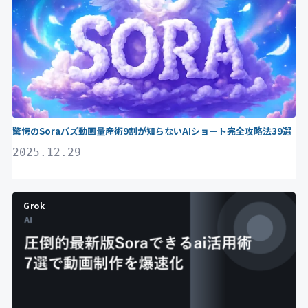
驚愕のSoraバズ動画量産術9割が知らないAIショート完全攻略法39選
2025.12.29
Grok