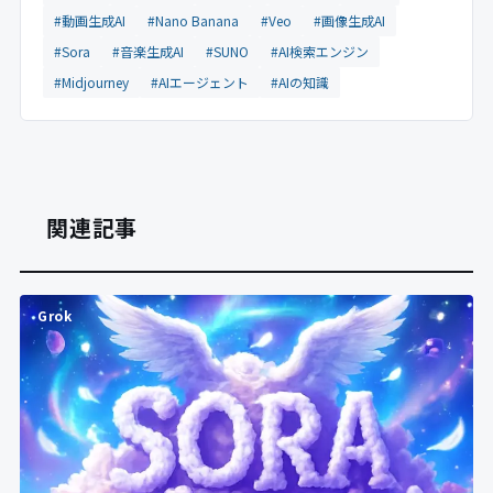
#動画生成AI
#Nano Banana
#Veo
#画像生成AI
#Sora
#音楽生成AI
#SUNO
#AI検索エンジン
#Midjourney
#AIエージェント
#AIの知識
関連記事
Grok