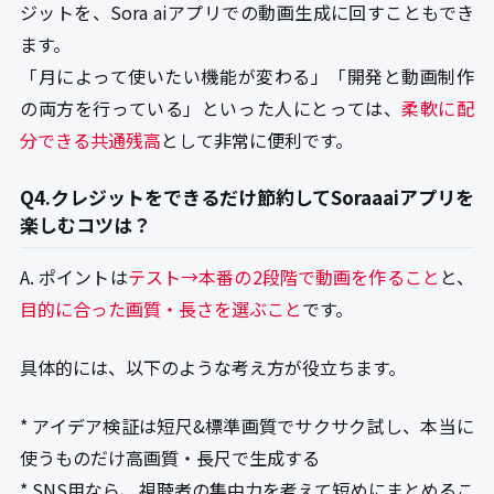
ジットを、Sora aiアプリでの動画生成に回すこともでき
ます。
「月によって使いたい機能が変わる」「開発と動画制作
の両方を行っている」といった人にとっては、
柔軟に配
分できる共通残高
として非常に便利です。
Q4.クレジットをできるだけ節約してSoraaaiアプリを
楽しむコツは？
A. ポイントは
テスト→本番の2段階で動画を作ること
と、
目的に合った画質・長さを選ぶこと
です。
具体的には、以下のような考え方が役立ちます。
* アイデア検証は短尺&標準画質でサクサク試し、本当に
使うものだけ高画質・長尺で生成する
* SNS用なら、視聴者の集中力を考えて短めにまとめるこ