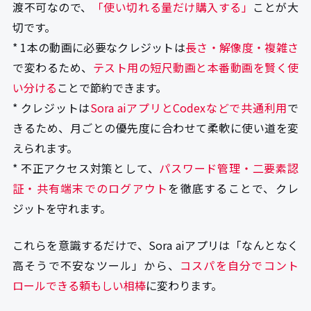
渡不可なので、
「使い切れる量だけ購入する」
ことが大
切です。
* 1本の動画に必要なクレジットは
長さ・解像度・複雑さ
で変わるため、
テスト用の短尺動画と本番動画を賢く使
い分ける
ことで節約できます。
* クレジットは
Sora aiアプリとCodexなどで共通利用
で
きるため、月ごとの優先度に合わせて柔軟に使い道を変
えられます。
* 不正アクセス対策として、
パスワード管理・二要素認
証・共有端末でのログアウト
を徹底することで、クレ
ジットを守れます。
これらを意識するだけで、Sora aiアプリは「なんとなく
高そうで不安なツール」から、
コスパを自分でコント
ロールできる頼もしい相棒
に変わります。