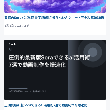
驚愕のSoraバズ動画量産術9割が知らないAIショート完全攻略法39選
2025.12.29
Grok
圧倒的最新版Soraできるai活用術7選で動画制作を爆速化