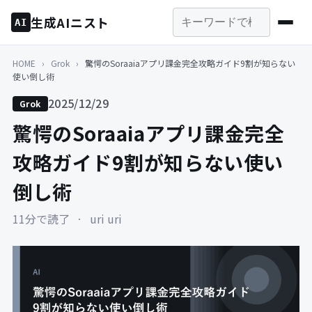
生成AIニスト
AI
HOME
›
Grok
›
驚愕のSoraaiaアプリ課金完全攻略ガイド9割が知らない
使い倒し術
2025/12/29
Grok
驚愕のSoraaiaアプリ課金完全
攻略ガイド9割が知らない使い
倒し術
11分で読了
·
uri uri