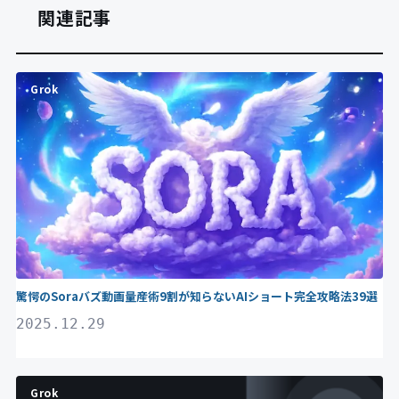
関連記事
Grok
驚愕のSoraバズ動画量産術9割が知らないAIショート完全攻略法39選
2025.12.29
Grok