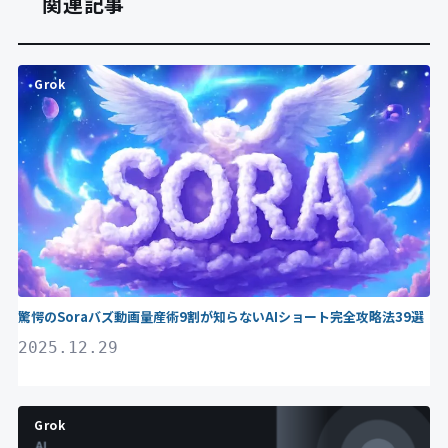
関連記事
Grok
驚愕のSoraバズ動画量産術9割が知らないAIショート完全攻略法39選
2025.12.29
Grok