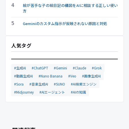
4
絵が苦手な子の絵日記の構図をAIに相談する正しい使い
方
5
Geminiのカスタム指示が反映されない原因と対処
人気タグ
#生成AI
#ChatGPT
#Gemini
#Claude
#Grok
#動画生成AI
#Nano Banana
#Veo
#画像生成AI
#Sora
#音楽生成AI
#SUNO
#AI検索エンジン
#Midjourney
#AIエージェント
#AIの知識