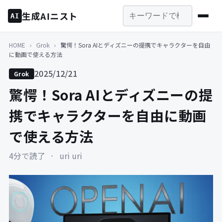
生成AIニスト
AI
HOME
›
Grok
›
驚愕！Sora AIとディズニーの提携でキャラクターを自由
に動画で使える方法
2025/12/21
Grok
驚愕！Sora AIとディズニーの提
携でキャラクターを自由に動画
で使える方法
4分で読了
·
uri uri