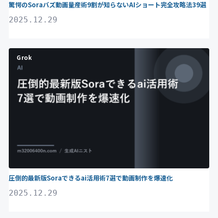
驚愕のSoraバズ動画量産術9割が知らないAIショート完全攻略法39選
2025.12.29
Grok
圧倒的最新版Soraできるai活用術7選で動画制作を爆速化
2025.12.29