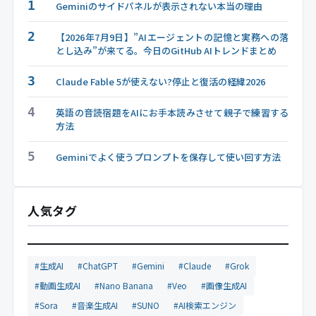
1
Geminiのサイドパネルが表示されない本当の理由
2
【2026年7月9日】”AIエージェントの記憶と実務への落
とし込み”が来てる。今日のGitHub AIトレンドまとめ
3
Claude Fable 5が使えない?停止と復活の経緯2026
4
英語の音読宿題をAIにお手本読みさせて親子で練習する
方法
5
Geminiでよく使うプロンプトを保存して使い回す方法
人気タグ
#生成AI
#ChatGPT
#Gemini
#Claude
#Grok
#動画生成AI
#Nano Banana
#Veo
#画像生成AI
#Sora
#音楽生成AI
#SUNO
#AI検索エンジン