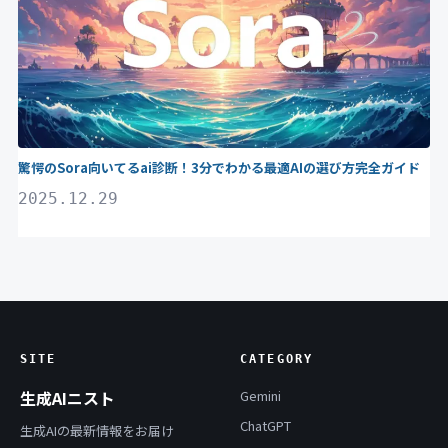
驚愕のSora向いてるai診断！3分でわかる最適AIの選び方完全ガイド
2025.12.29
SITE
CATEGORY
生成AIニスト
Gemini
ChatGPT
生成AIの最新情報をお届け