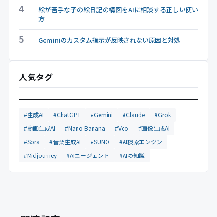
4
絵が苦手な子の絵日記の構図をAIに相談する正しい使い
方
5
Geminiのカスタム指示が反映されない原因と対処
人気タグ
#生成AI
#ChatGPT
#Gemini
#Claude
#Grok
#動画生成AI
#Nano Banana
#Veo
#画像生成AI
#Sora
#音楽生成AI
#SUNO
#AI検索エンジン
#Midjourney
#AIエージェント
#AIの知識