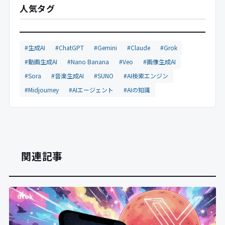
人気タグ
#生成AI
#ChatGPT
#Gemini
#Claude
#Grok
#動画生成AI
#Nano Banana
#Veo
#画像生成AI
#Sora
#音楽生成AI
#SUNO
#AI検索エンジン
#Midjourney
#AIエージェント
#AIの知識
関連記事
Grok