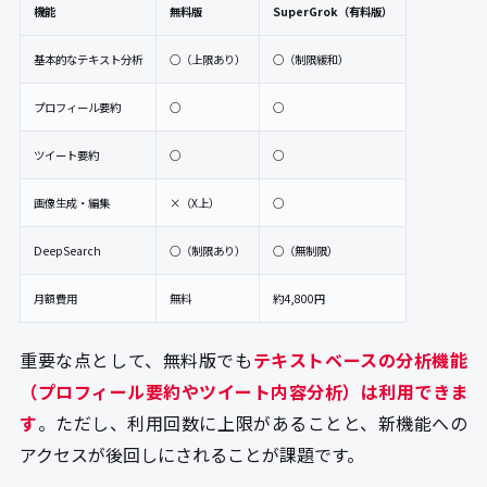
機能
無料版
SuperGrok（有料版）
基本的なテキスト分析
○（上限あり）
○（制限緩和）
プロフィール要約
○
○
ツイート要約
○
○
画像生成・編集
×（X上）
○
DeepSearch
○（制限あり）
○（無制限）
月額費用
無料
約4,800円
重要な点として、無料版でも
テキストベースの分析機能
（プロフィール要約やツイート内容分析）は利用できま
す
。ただし、利用回数に上限があることと、新機能への
アクセスが後回しにされることが課題です。