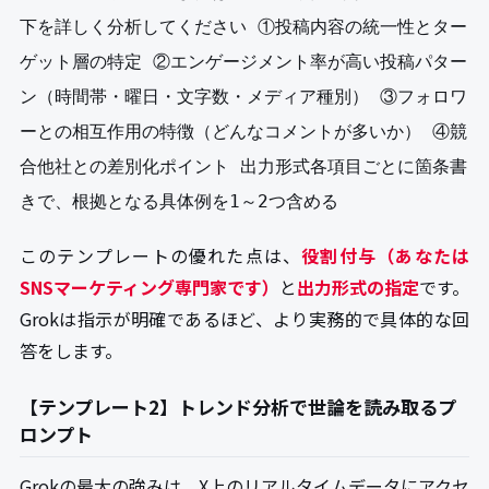
下を詳しく分析してください ①投稿内容の統一性とター
ゲット層の特定 ②エンゲージメント率が高い投稿パター
ン（時間帯・曜日・文字数・メディア種別） ③フォロワ
ーとの相互作用の特徴（どんなコメントが多いか） ④競
合他社との差別化ポイント 出力形式各項目ごとに箇条書
きで、根拠となる具体例を1～2つ含める
このテンプレートの優れた点は、
役割付与（あなたは
SNSマーケティング専門家です）
と
出力形式の指定
です。
Grokは指示が明確であるほど、より実務的で具体的な回
答をします。
【テンプレート2】トレンド分析で世論を読み取るプ
ロンプト
Grokの最大の強みは、X上のリアルタイムデータにアクセ