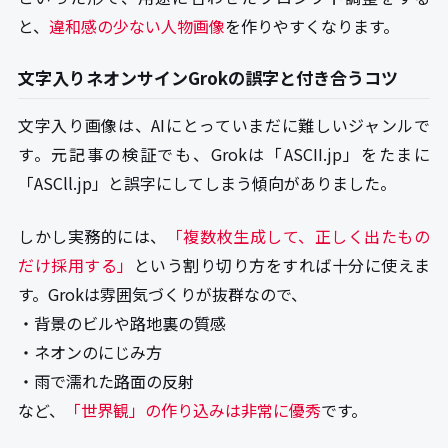
と、
違和感の少ない人物画像
を作りやすくなります。
文字入りネオンサインGrokの誤字と付き合うコツ
文字入り画像は、AIにとっていまだに難しいジャンルで
す。元記事の検証でも、Grokは「ASCII.jp」をたまに
「ASCll.jp」と誤字にしてしまう傾向がありました。
しかし実務的には、
「複数枚生成して、正しく出たもの
だけ採用する」
という割り切り方をすれば十分に使えま
す。Grokは雰囲気づくりが抜群なので、
・背景のビルや路地裏の質感
・ネオンのにじみ方
・雨で濡れた路面の反射
など、
「世界観」の作り込みは非常に優秀
です。