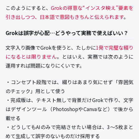
このようにすると、
Grokの得意な“インスタ映え”要素を
引き出しつつ、日本語で意図もきちんと伝えられます
。
Grokは誤字が心配…どうやって実務で使えばいい？
文字入り画像でGrokを使うと、たしかに
1発で完璧な綴り
になるとは限りません
。とはいえ、実務では次のように
運用すれば問題になりにくいです。
・コンセプト段階では、綴りはあまり気にせず「雰囲気
のチェック」用として使う
・完成版は、テキスト無しで背景だけGrokで作り、文字
はデザインツール（PhotoshopやCanvaなど）で後から
載せる
・どうしてもAIのみで完結させたい場合は、3〜5枚まと
めて生成して誤字のないものだけ採用する