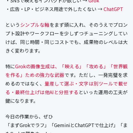
・SNSで映えるインパクトが欲しい →
Grok
・広告・LP・ビジネス用途で外したくない →
ChatGPT
という
シンプルな軸
をまず頭に入れ、そのうえでプロン
プト設計やワークフローを少しずつチューニングしてい
けば、同じ時間・同じコストでも、成果物のレベルは大
きく変わります。
特に
Grokの画像生成は、「映える」「攻める」「世界観
を作る」ための強力な武器
です。ただし、一発完璧を求
めるのではなく、
量産して選ぶ・文字は別ツールで載せ
る・最終仕上げは他AIと分担する
といった運用の工夫が
鍵になります。
今日の作業から、ぜひ
「まずGrokでラフ」「GeminiとChatGPTで仕上げ」「ま