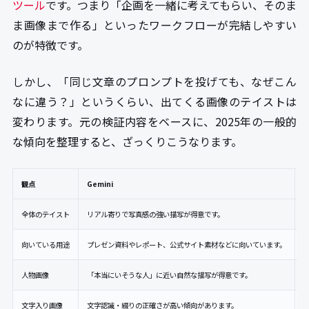
ツール
です。つまり「企画を一緒に考えてもらい、そのま
ま画像まで作る」といったワークフローが完結しやすい
のが特徴です。
しかし、「同じ文章のプロンプトを投げても、なぜこん
なに違う？」というくらい、出てくる画像のテイストは
変わります。元の検証内容をベースに、2025年の一般的
な傾向を整理すると、ざっくりこうなります。
観点
Gemini
G
全体のテイスト
リアル寄りで写真感の強い描写が得意です。
向いている用途
プレゼン資料やレポート、公式サイト素材などに向いています。
人物画像
「本当にいそうな人」に近い自然な描写が得意です。
文字入り画像
文字認識・綴りの正確さが高い傾向があります。