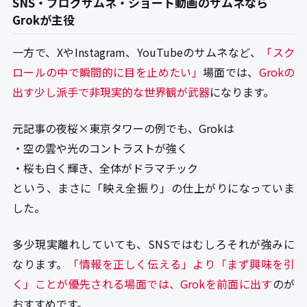
SNS・ブログサムネ・ショート動画のサムネなら
Grokが主役
一方で、XやInstagram、YouTubeのサムネなど、
「スク
ロールの中で瞬間的に目を止めたい」
場面では、
Grokの
出す少し派手で非現実的な世界観が武器
になります。
元記事の夜桜×東京タワーの例でも、Grokは
・空の雲や光のコントラストが強く
・桜も白く輝き、全体がドラマチック
という、まさに「映え全振り」の仕上がりになっていま
した。
多少現実離れしていても、SNSではむしろそれが強みに
なります。
「情報を正しく伝える」より「まず興味を引
く」ことが優先される場面では、Grokを前面に出す
のが
おすすめです。