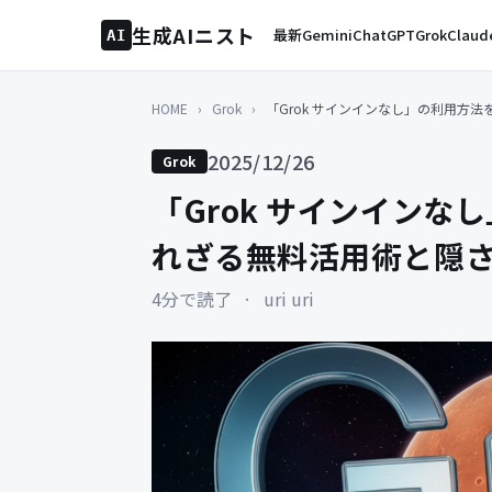
生成AIニスト
最新
Gemini
ChatGPT
Grok
Claud
AI
HOME
›
Grok
›
「Grok サインインなし」の利用方
2025/12/26
Grok
「Grok サインイン
れざる無料活用術と隠
4分で読了
·
uri uri