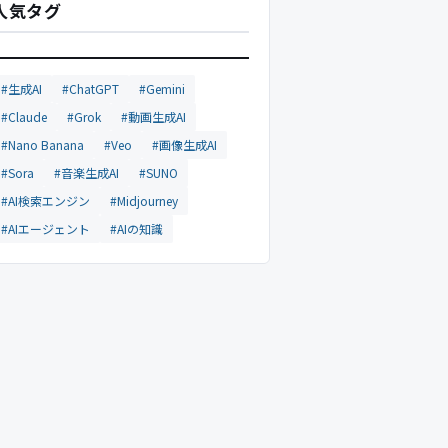
人気タグ
#生成AI
#ChatGPT
#Gemini
#Claude
#Grok
#動画生成AI
#Nano Banana
#Veo
#画像生成AI
#Sora
#音楽生成AI
#SUNO
#AI検索エンジン
#Midjourney
#AIエージェント
#AIの知識