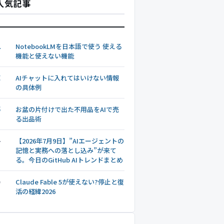
人気記事
1
NotebookLMを日本語で使う 使える
機能と使えない機能
2
AIチャットに入れてはいけない情報
の具体例
3
お盆の片付けで出た不用品をAIで売
る出品術
4
【2026年7月9日】”AIエージェントの
記憶と実務への落とし込み”が来て
る。今日のGitHub AIトレンドまとめ
5
Claude Fable 5が使えない?停止と復
活の経緯2026