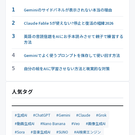
1
Geminiのサイドパネルが表示されない本当の理由
2
Claude Fable 5が使えない?停止と復活の経緯2026
3
英語の音読宿題をAIにお手本読みさせて親子で練習する
方法
4
Geminiでよく使うプロンプトを保存して使い回す方法
5
自分の絵をAIに学習させない方法と現実的な対策
人気タグ
#生成AI
#ChatGPT
#Gemini
#Claude
#Grok
#動画生成AI
#Nano Banana
#Veo
#画像生成AI
#Sora
#音楽生成AI
#SUNO
#AI検索エンジン