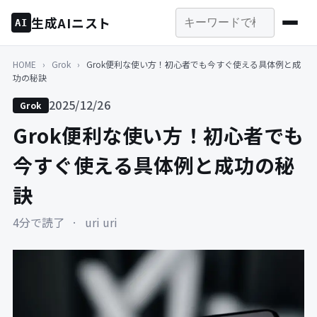
生成AIニスト
AI
HOME
›
Grok
›
Grok便利な使い方！初心者でも今すぐ使える具体例と成
功の秘訣
2025/12/26
Grok
Grok便利な使い方！初心者でも
今すぐ使える具体例と成功の秘
訣
4分で読了
·
uri uri