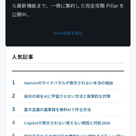
ら最新機能まで、一冊に集約した完全攻略 Pillar を
公開中。
Grok攻略を読む
人気記事
1
Geminiのサイドパネルが表示されない本当の理由
2
自分の絵をAIに学習させない方法と現実的な対策
3
夏の会議の議事録を無料AIで作る方法
4
Copilotが表示されない使えない原因と対処2026
5