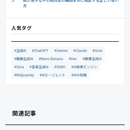
絵が苦手な子の絵日記の構図をAIに相談する正しい使い
方
人気タグ
#生成AI
#ChatGPT
#Gemini
#Claude
#Grok
#動画生成AI
#Nano Banana
#Veo
#画像生成AI
#Sora
#音楽生成AI
#SUNO
#AI検索エンジン
#Midjourney
#AIエージェント
#AIの知識
関連記事