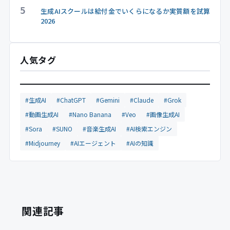
5
生成AIスクールは給付金でいくらになるか実質額を試算
2026
人気タグ
#生成AI
#ChatGPT
#Gemini
#Claude
#Grok
#動画生成AI
#Nano Banana
#Veo
#画像生成AI
#Sora
#SUNO
#音楽生成AI
#AI検索エンジン
#Midjourney
#AIエージェント
#AIの知識
関連記事