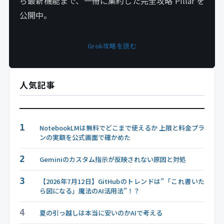
ら最新機能まで、一冊に集約した完全攻略 Pillar を
公開中。
Grok攻略を読む
人気記事
1
NotebookLMは無料でどこまで使えるか 上限と料金プラ
ンの実額を公式画面で確かめた
2
Geminiのカスタム指示が反映されない原因と対処
3
【2026年7月12日】GitHubのトレンドは”「これ書いた
ら図になる」魔法のAI活用法”！？
4
夏の引っ越しは本当に安いのかAIで考える