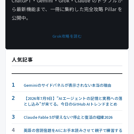
ChatGPT・Gemini・Grok・Claude のトラブルか
ら最新機能まで、一冊に集約した完全攻略 Pillar を
公開中。
Grok攻略を読む
人気記事
1
Geminiのサイドパネルが表示されない本当の理由
2
【2026年7月9日】”AIエージェントの記憶と実務への落
とし込み”が来てる。今日のGitHub AIトレンドまとめ
3
Claude Fable 5が使えない?停止と復活の経緯2026
4
英語の音読宿題をAIにお手本読みさせて親子で練習する