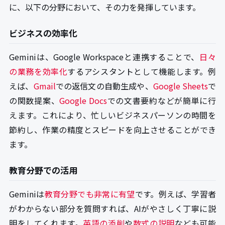
に、以下の分野において、その力を発揮しています。
ビジネスの効率化
Geminiは、Google Workspaceと連携することで、
日々
の業務を効率化
するアシスタントとして機能します。例
えば、
Gmail
での返信文の自動生成や、
Google Sheets
で
の関数提案、
Google Docs
での文書要約などが簡単に行
えます。これにより、忙しいビジネスパーソンの時間を
節約し、作業の精度とスピードを向上させることができ
ます。
教育分野での活用
Geminiは
教育分野でも非常に有望
です。例えば、学習者
がわからない部分を質問すれば、AIがやさしく丁寧に説
明をしてくれます。
英語の添削
や
数式の説明
なども可能