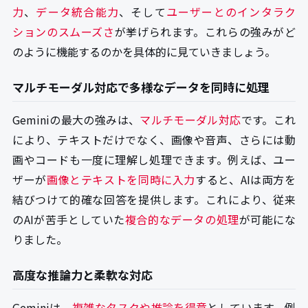
力
、
データ統合能力
、そして
ユーザーとのインタラク
ションのスムーズさ
が挙げられます。これらの強みがど
のように機能するのかを具体的に見ていきましょう。
マルチモーダル対応で多様なデータを同時に処理
Geminiの最大の強みは、
マルチモーダル対応
です。これ
により、テキストだけでなく、画像や音声、さらには動
画やコードも一度に理解し処理できます。例えば、ユー
ザーが
画像とテキストを同時に入力
すると、AIは両方を
結びつけて的確な回答を提供します。これにより、従来
のAIが苦手としていた
複合的なデータの処理
が可能にな
りました。
高度な推論力と柔軟な対応
Geminiは、
複雑なタスクや推論を得意
としています。例