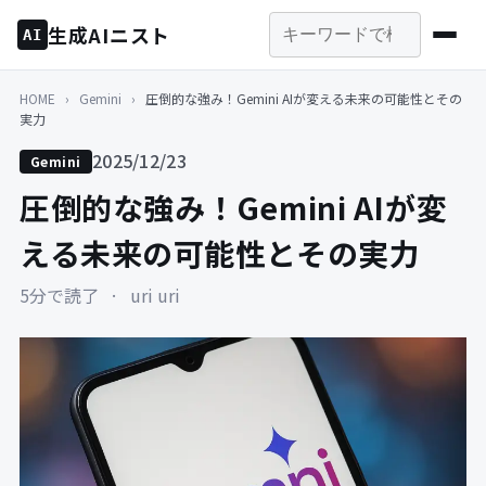
生成AIニスト
AI
HOME
›
Gemini
›
圧倒的な強み！Gemini AIが変える未来の可能性とその
実力
2025/12/23
Gemini
圧倒的な強み！Gemini AIが変
える未来の可能性とその実力
5分で読了
·
uri uri