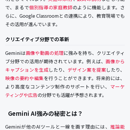
で、まるで
個別指導の家庭教師
のように機能します。さ
らに、Google Classroomとの連携により、教育現場でも
その活用が進んでいます。
クリエイティブ分野での革新
Geminiは
画像や動画の処理
に強みを持ち、クリエイティ
ブ分野での活用が期待されています。例えば、
画像から
キャプションを生成
したり、
デザイン案を提案
したり、
映像の要約や編集
を行うことができます。将来的には、
より高度なコンテンツ制作のサポートを行い、
マーケ
ティングや広告
の分野でも活躍が予想されます。
Gemini AI強みの秘密とは？
Geminiが他のAIツールと一線を画す理由には、
推論能