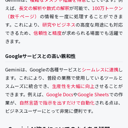
えば、
長文の解析や数式の解釈
が可能で、
100万トークン
（数千ページ）
の情報を一度に処理することができま
す。これにより、
研究やビジネス
の高度な用途にも対応
できるため、
信頼性
と
精度
が求められる場面でも活躍で
きます。
Googleサービスとの高い親和性
Geminiは、Googleの各種サービスと
シームレスに連携
し
ます。これにより、普段の業務で使用しているツールと
スムーズに統合でき、
生産性を大幅に向上
させることが
できます。例えば、
Google Docs
や
Google Sheets
での作
業が、
自然言語で指示を出すだけで自動化
される点は、
ビジネスユーザーにとって非常に便利です。