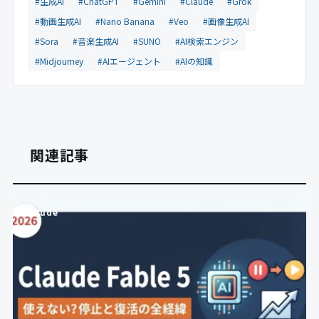
#生成AI
#ChatGPT
#Gemini
#Claude
#Grok
#動画生成AI
#Nano Banana
#Veo
#画像生成AI
#Sora
#音楽生成AI
#SUNO
#AI検索エンジン
#Midjourney
#AIエージェント
#AIの知識
関連記事
Claude