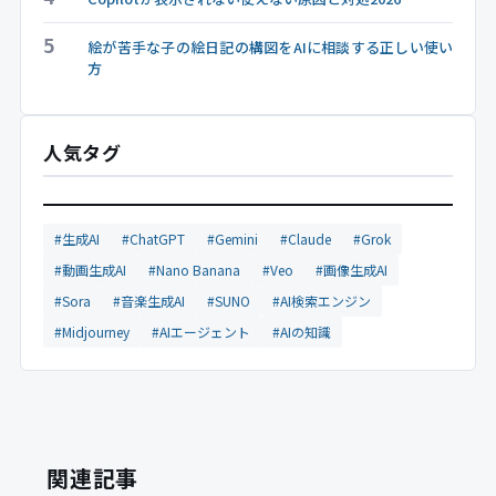
5
絵が苦手な子の絵日記の構図をAIに相談する正しい使い
方
人気タグ
#生成AI
#ChatGPT
#Gemini
#Claude
#Grok
#動画生成AI
#Nano Banana
#Veo
#画像生成AI
#Sora
#音楽生成AI
#SUNO
#AI検索エンジン
#Midjourney
#AIエージェント
#AIの知識
関連記事