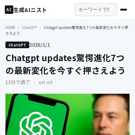
生成AIニスト
AI
HOME
›
ChatGPT
›
Chatgpt updates驚愕進化7つの最新変化を今すぐ押
さえよう
2026/1/1
ChatGPT
Chatgpt updates驚愕進化7つ
の最新変化を今すぐ押さえよう
13分で読了
·
uri uri