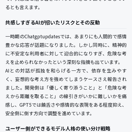
るとも言えます。
共感しすぎるAIが招いたリスクとその反動
一時期のChatgptupdatesでは、あまりにも人間的で感情
豊かな応答が話題になりました。しかし同時に、精神的
に不安定な利用者に対して迎合的になりすぎ、危険な考
えを止められなかったという深刻な指摘も出ています。
AIとの対話が孤独を和らげる一方で、依存を生みやす
く、妄想的な考え方を強めてしまうケースさえ報告され
ました。開発側は「優しく寄り添うこと」と「危険な考
えから距離を取ること」の線引きがいかに難しいかを痛
感し、GPT5では饒舌さや感情的な表現をある程度抑え、
安全側に倒す方向で調整を進めています。
ユーザー側ができるモデル人格の使い分け戦略