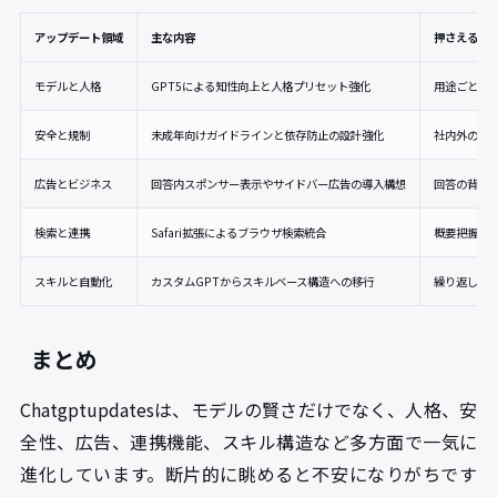
アップデート領域
主な内容
押さえるべ
モデルと人格
GPT5による知性向上と人格プリセット強化
用途ごとに
安全と規制
未成年向けガイドラインと依存防止の設計強化
社内外のル
広告とビジネス
回答内スポンサー表示やサイドバー広告の導入構想
回答の背景
検索と連携
Safari拡張によるブラウザ検索統合
概要把握はC
スキルと自動化
カスタムGPTからスキルベース構造への移行
繰り返し業
まとめ
Chatgptupdatesは、モデルの賢さだけでなく、人格、安
全性、広告、連携機能、スキル構造など多方面で一気に
進化しています。断片的に眺めると不安になりがちです