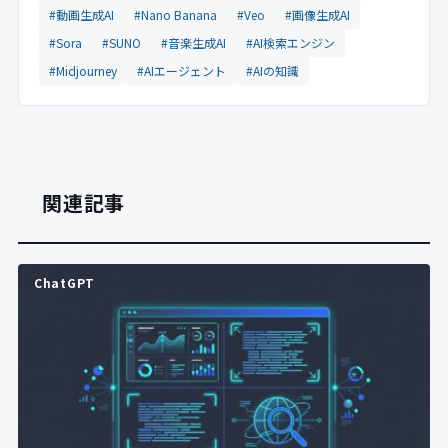
#動画生成AI
#Nano Banana
#Veo
#画像生成AI
#Sora
#SUNO
#音楽生成AI
#AI検索エンジン
#Midjourney
#AIエージェント
#AIの知識
関連記事
ChatGPT