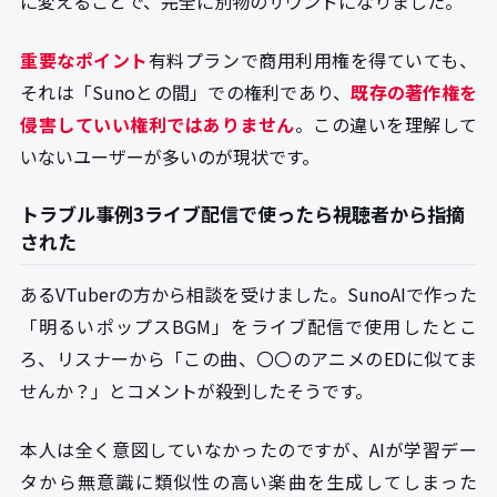
に変えることで、完全に別物のサウンドになりました。
重要なポイント
有料プランで商用利用権を得ていても、
それは「Sunoとの間」での権利であり、
既存の著作権を
侵害していい権利ではありません
。この違いを理解して
いないユーザーが多いのが現状です。
トラブル事例3ライブ配信で使ったら視聴者から指摘
された
あるVTuberの方から相談を受けました。SunoAIで作った
「明るいポップスBGM」をライブ配信で使用したとこ
ろ、リスナーから「この曲、〇〇のアニメのEDに似てま
せんか？」とコメントが殺到したそうです。
本人は全く意図していなかったのですが、AIが学習デー
タから無意識に類似性の高い楽曲を生成してしまった