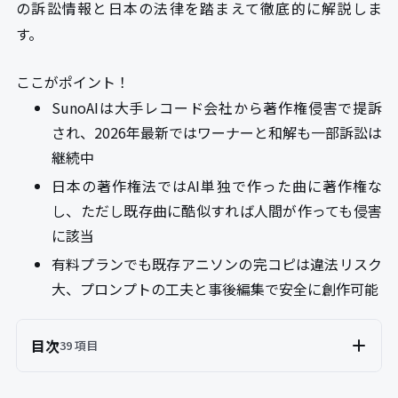
の訴訟情報と日本の法律を踏まえて徹底的に解説しま
す。
ここがポイント！
SunoAIは大手レコード会社から著作権侵害で提訴
され、2026年最新ではワーナーと和解も一部訴訟は
継続中
日本の著作権法ではAI単独で作った曲に著作権な
し、ただし既存曲に酷似すれば人間が作っても侵害
に該当
有料プランでも既存アニソンの完コピは違法リスク
大、プロンプトの工夫と事後編集で安全に創作可能
目次
39 項目