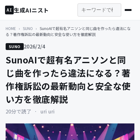
生成AIニスト
AI
HOME
›
SUNO
›
SunoAIで超有名アニソンと同じ曲を作ったら違法にな
る？著作権訴訟の最新動向と安全な使い方を徹底解説
2026/2/4
SUNO
SunoAIで超有名アニソンと同
じ曲を作ったら違法になる？著
作権訴訟の最新動向と安全な使
い方を徹底解説
20分で読了
·
uri uri