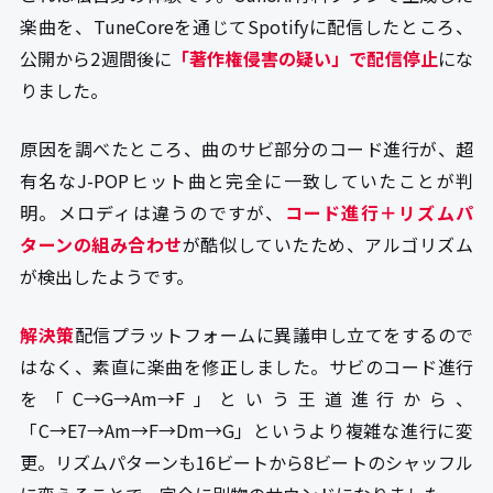
楽曲を、TuneCoreを通じてSpotifyに配信したところ、
公開から2週間後に
「著作権侵害の疑い」で配信停止
にな
りました。
原因を調べたところ、曲のサビ部分のコード進行が、超
有名なJ-POPヒット曲と完全に一致していたことが判
明。メロディは違うのですが、
コード進行＋リズムパ
ターンの組み合わせ
が酷似していたため、アルゴリズム
が検出したようです。
解決策
配信プラットフォームに異議申し立てをするので
はなく、素直に楽曲を修正しました。サビのコード進行
を「C→G→Am→F」という王道進行から、
「C→E7→Am→F→Dm→G」というより複雑な進行に変
更。リズムパターンも16ビートから8ビートのシャッフル