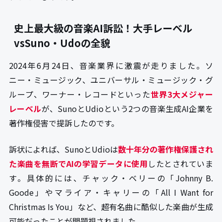
史上最大級の音楽AI訴訟！大手レーベル
vsSuno・Udoの全貌
2024年6月24日、音楽業界に激震が走りました。ソ
ニー・ミュージック、ユニバーサル・ミュージック・グ
ループ、ワーナー・レコードといった
世界3大メジャー
レーベル
が、SunoとUdioという2つの音楽生成AI企業を
著作権侵害で提訴したのです。
訴状によれば、SunoとUdioは
数十年分の著作権保護され
た楽曲を無断でAIの学習データに使用
したとされていま
す。具体的には、チャック・ベリーの「Johnny B.
Goode」やマライア・キャリーの「All I Want for
Christmas Is You」など、超有名曲に酷似した楽曲が生成
可能だったことが問題視されました。