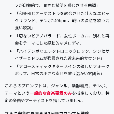
フが印象的で、青春と希望を感じさせる曲調」
「和楽器とオーケストラを融合させた壮大なエピッ
クサウンド、テンポ140bpm、戦いの決意を歌う力
強い歌詞」
「切ないピアノバラード、女性ボーカル、別れと再
会をテーマにした感動的なメロディ」
「ハイテンポなエレクトロニックロック、シンセサ
イザーとドラムが強調された近未来的サウンド」
「アコースティックギターメインの優しいフォーク
ポップ、日常の小さな幸せを歌う温かい雰囲気」
これらのプロンプトは、ジャンル、楽器編成、テンポ、
テーマという
一般的な音楽要素のみ
を指定しており、特
定の楽曲やアーティストを指していません。
さらに安全性を高める3段階プロンプト戦略