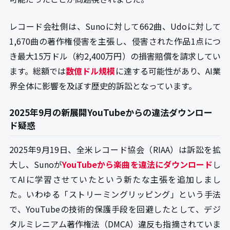
レコード会社側は、Sunoに対して662曲、Udoに対して
1,670曲の著作権侵害を主張し、侵害された作品1点につ
き最大15万ドル（約2,400万円）の損害賠償を請求してい
ます。総額では
数億ドル規模
に達する可能性があり、AI業
界全体に影響を及ぼす歴史的訴訟となっています。
2025年9月の新展開YouTubeからの違法ダウンロー
ド疑惑
2025年9月19日、全米レコード協会（RIAA）は訴訟を拡
大し、Sunoが
YouTubeから楽曲を違法にダウンロード
し
てAIに学習させていたという新たな主張を追加しまし
た。いわゆる「ストリーミングリッピング」という手法
で、YouTubeの技術的保護手段を回避したとして、デジ
タルミレニアム著作権法（DMCA）違反も指摘されていま