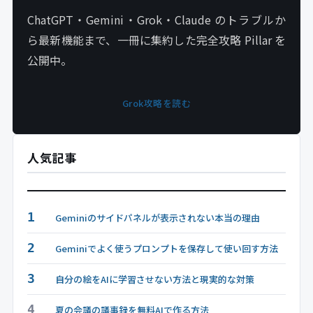
ChatGPT・Gemini・Grok・Claude のトラブルか
ら最新機能まで、一冊に集約した完全攻略 Pillar を
公開中。
Grok攻略を読む
人気記事
1
Geminiのサイドパネルが表示されない本当の理由
2
Geminiでよく使うプロンプトを保存して使い回す方法
3
自分の絵をAIに学習させない方法と現実的な対策
4
夏の会議の議事録を無料AIで作る方法