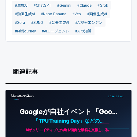
#生成AI
#ChatGPT
#Gemini
#Claude
#Grok
#動画生成AI
#Nano Banana
#Veo
#画像生成AI
#Sora
#SUNO
#音楽生成AI
#AI検索エンジン
#Midjourney
#AIエージェント
#AIの知識
関連記事
AIニュース